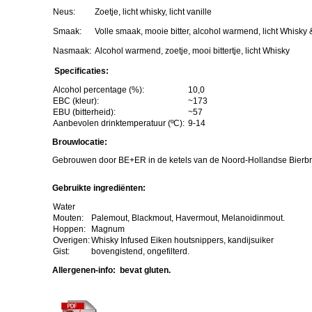
- Lust(r)um
Neus:
Zoetje, licht whisky, licht vanille
Smaak:
Volle smaak, mooie bitter, alcohol warmend, licht Whisky 
- Of je Dorst Hebt!
Nasmaak:
Alcohol warmend, zoetje, mooi bittertje, licht Whisky
- Bokkienator
Specificaties:
Alcohol percentage (%):
10,0
- (ST)Oer Wit
EBC (kleur):
~173
EBU (bitterheid):
~57
Aanbevolen drinktemperatuur (ºC):
9-14
- Pro-BE+ER-sel 1
Brouwlocatie:
- Centennial
Gebrouwen door BE+ER in de ketels van de Noord-Hollandse Bierbro
Gebruikte ingrediënten:
- Laurier Porter
Water
Mouten:
Palemout, Blackmout, Havermout, Melanoidinmout.
- Rokerige Zwarte
Hoppen:
Magnum
Overigen:
Whisky Infused Eiken houtsnippers, kandijsuiker
Gist:
bovengistend, ongefilterd.
- Eigenzinnige Herfstbok
Allergenen-info: bevat gluten.
- Winterse Tarwe Ale