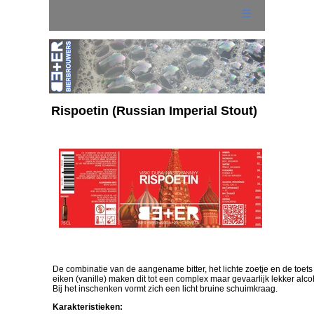
Rispoetin (Russian Imperial Stout)
Home
Wat is BE+ER ?
Onze BE+ER-en
- VlierbloesemWeizen
De combinatie van de aangename bitter, het lichte zoetje en de toets
eiken (vanille) maken dit tot een complex maar gevaarlijk lekker alc
- Hemels
Bij het inschenken vormt zich een licht bruine schuimkraag.
Karakteristieken: