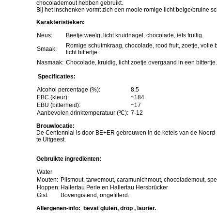
- Lust(r)um
chocolademout hebben gebruikt.
Bij het inschenken vormt zich een mooie romige licht beige/bruine s
- Of je Dorst Hebt!
Karakteristieken:
Neus:
Beetje weeïg, licht kruidnagel, chocolade, iets fruitig.
- Bokkienator
Romige schuimkraag, chocolade, rood fruit, zoetje, volle
Smaak:
licht bittertje.
Nasmaak:
Chocolade, kruidig, licht zoetje overgaand in een bittertje.
- (ST)Oer Wit
Specificaties:
- Pro-BE+ER-sel 1
Alcohol percentage (%):
8,5
EBC (kleur):
~184
EBU (bitterheid):
~17
- Centennial
Aanbevolen drinktemperatuur (ºC):
7-12
Brouwlocatie:
De Centennial is door BE+ER gebrouwen in de ketels van de Noord-
- Laurier Porter
te Uitgeest.
- Rokerige Zwarte
Gebruikte ingrediënten:
Water
- Eigenzinnige Herfstbok
Mouten:
Pilsmout, tarwemout, caramunichmout, chocolademout, spe
Hoppen:
Hallertau Perle en Hallertau Hersbrücker
Gist:
Bovengistend, ongefilterd.
- Winterse Tarwe Ale
Allergenen-info: bevat gluten, drop , laurier.