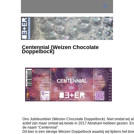
Centennial (Weizen Chocolate
Doppelbock)
Home
Wat is BE+ER ?
Onze BE+ER-en
- VlierbloesemWeizen
Ons Jubileumbier (Weizen Chocolate Doppelbock). Niet omdat wij al
- Hemels
actief zijn maar omdat wij beide in 2017 Abraham hebben gezien. En
de naam “Centennial”.
Dit bier is een stevige Weizen Doppelbock waarbij wij tijdens het b